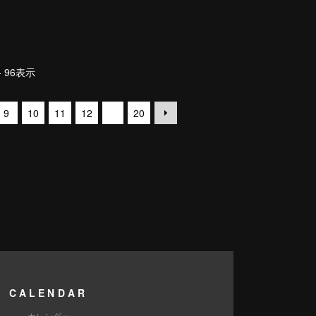
- 96
表示
...
9
10
11
12
20
CALENDAR
カレンダー