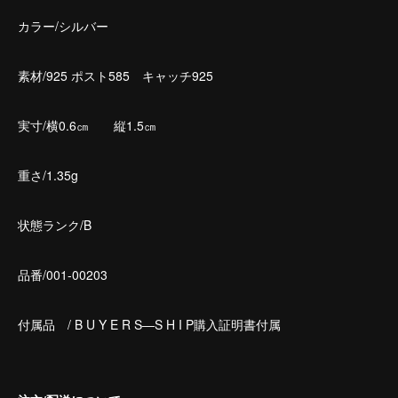
カラー/シルバー
素材/925 ポスト585 キャッチ925
実寸/横0.6㎝ 縦1.5㎝
重さ/1.35g
状態ランク/B
品番/001-00203
付属品 / B U Y E R S―S H I P購入証明書付属