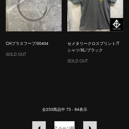
CHプラスフープ/00404
セメタリークロスプリント/T
シャツ/XL/ブラック
SOLD OUT
SOLD OUT
全
233
商品中
73 - 84
表示
7
ページ目